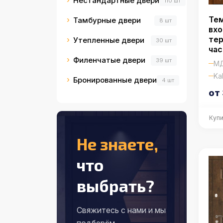
Нестандартные двери
110 шт
Те
Тамбурные двери
8 шт
вхо
те
Утепленные двери
30 шт
ча
Филенчатые двери
39 шт
МД
Kal
Бронированные двери
4 шт
от
Купи
Не знаете,
что
выбрать?
Свяжитесь с нами и мы