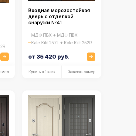
Входная морозостойкая
дверь с отделкой
снаружи №41
МДФ ПВХ + МДФ ПВХ
Kale Kilit 257L + Kale Kilit 252R
52R
от 35 420 руб.
замер
Купить в 1 клик
Заказать замер