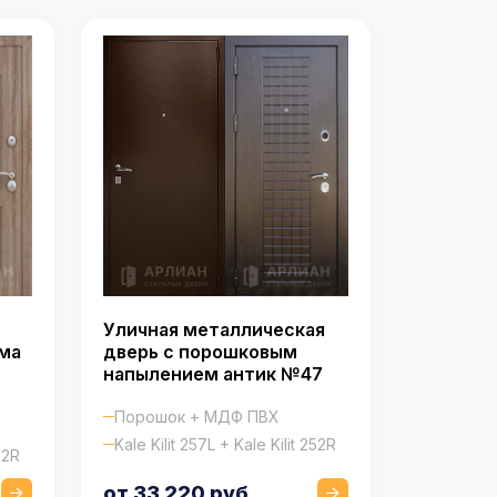
Уличная металлическая
дверь с порошковым
ма
напылением антик №47
Порошок + МДФ ПВХ
Kale Kilit 257L + Kale Kilit 252R
52R
от 33 220 руб.