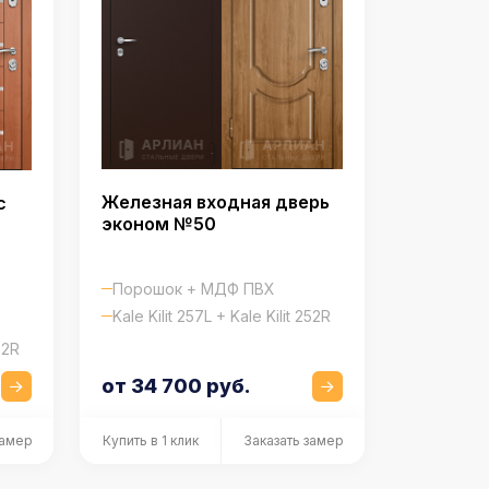
Железная входная дверь
с
эконом №50
Порошок + МДФ ПВХ
Kale Kilit 257L + Kale Kilit 252R
52R
от 34 700 руб.
замер
Купить в 1 клик
Заказать замер