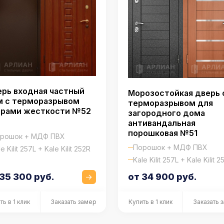
рь входная частный
Морозостойкая дверь 
м с терморазрывом
терморазрывом для
брами жесткости №52
загородного дома
антивандальная
порошковая №51
рошок + МДФ ПВХ
Порошок + МДФ ПВХ
e Kilit 257L + Kale Kilit 252R
Kale Kilit 257L + Kale Kilit 2
 35 300 руб.
от 34 900 руб.
ть в 1 клик
Заказать замер
Купить в 1 клик
Заказать 