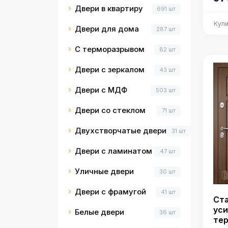
Двери в квартиру
691 шт
Купи
Двери для дома
287 шт
С терморазрывом
82 шт
Двери с зеркалом
43 шт
Двери с МДФ
503 шт
Двери со стеклом
71 шт
Двухстворчатые двери
31 шт
Двери с ламинатом
47 шт
Уличные двери
30 шт
Двери с фрамугой
41 шт
Ста
уси
Белые двери
36 шт
те