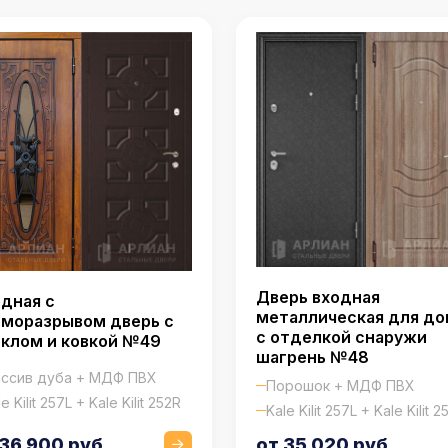
Дверь входная
дная с
металлическая для до
моразрывом дверь с
с отделкой снаружи
клом и ковкой №49
шагрень №48
ссив дуба + МДФ ПВХ
Порошок + МДФ ПВХ
e Kilit 257L + Kale Kilit 252R
Kale Kilit 257L + Kale Kilit 2
 36 900 руб.
от 35 020 руб.