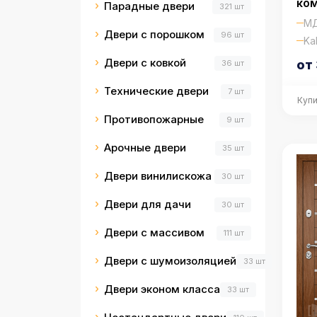
ко
Парадные двери
321 шт
МД
Двери с порошком
96 шт
Kal
Двери с ковкой
от
36 шт
Технические двери
7 шт
Купи
Противопожарные
9 шт
Арочные двери
35 шт
Двери винилискожа
30 шт
Двери для дачи
30 шт
Двери с массивом
111 шт
Двери с шумоизоляцией
33 шт
Двери эконом класса
33 шт