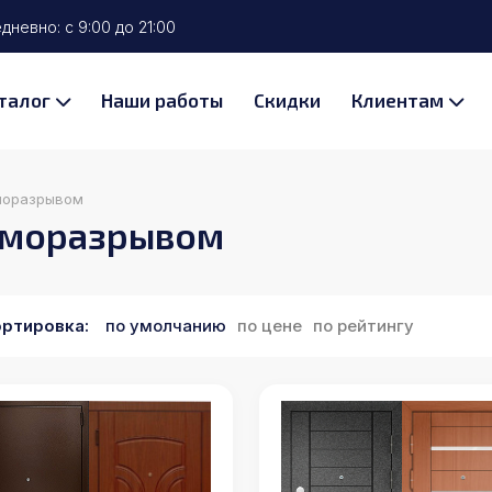
невно: с 9:00 до 21:00
талог
Наши работы
Скидки
Клиентам
моразрывом
рморазрывом
ртировка:
по умолчанию
по цене
по рейтингу