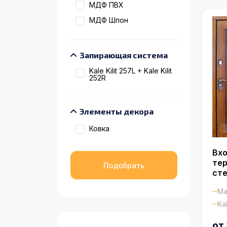
МДФ ПВХ
МДФ Шпон
Запирающая система
Kale Kilit 257L + Kale Kilit
252R
Элементы декора
Ковка
Вхо
тер
сте
Ма
Kal
от