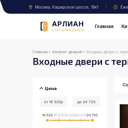
Москва
, Каширское шоссе, 19к1
Ежед
Главная
Ка
›
›
Главная
Каталог дверей
Входные двери с тер
Входные двери с те
Со
Цена
16 520
18 570
20 620
22 670
24 720